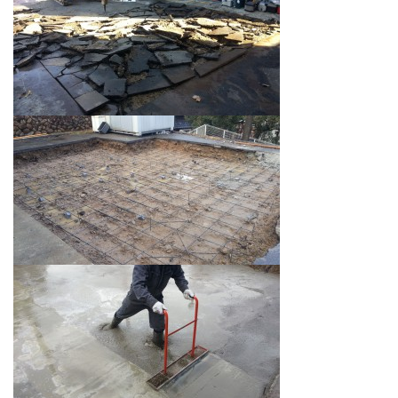
機
器
工
具
の
専
門
店