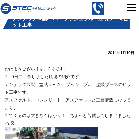
コ
株
ン
式
アンデックス製F-70 プッシュプル 塗装ブースピ
テ
会
ット工事
ン
社
ツ
エ
へ
ス
ス
テ
2014年1月10日
キ
ッ
ッ
ク
おはようございます、2号です。
プ
｜
7～9日に工事しました現場の紹介です。
中
アンデックス製 型式：F-70 プッシュプル 塗装ブースのピッ
古
ト工事です。
の
アスファルト、コンクリート、アスファルトと三層構造になって
自
おり、
動
出てくるのは大きな石ばかり！ ちょっと苦戦してしまいました
車
ね 😯
整
備