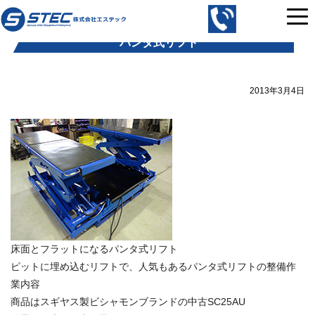
コ
株
ン
式
パンタ式リフト
テ
会
ン
社
ツ
エ
2013年3月4日
へ
ス
ス
テ
キ
ッ
ッ
ク
プ
｜
中
古
の
自
床面とフラットになるパンタ式リフト
動
ピットに埋め込むリフトで、人気もあるパンタ式リフトの整備作
車
業内容
整
商品はスギヤス製ビシャモンブランドの中古SC25AU
備