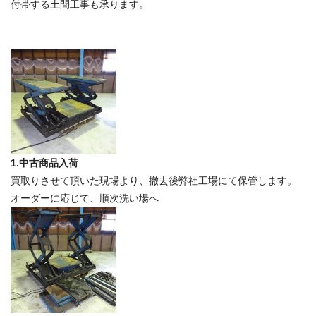
付帯する土間工事も承ります。
機
器
工
具
の
専
門
店
1.中古商品入荷
買取りさせて頂いた現場より、撤去後弊社工場にて保管します。
オーダーに応じて、順次洗い場へ