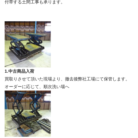
付帯する土間工事も承ります。
機
器
工
具
の
専
門
店
1.中古商品入荷
買取りさせて頂いた現場より、撤去後弊社工場にて保管します。
オーダーに応じて、順次洗い場へ