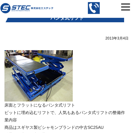
コ
株
ン
式
パンタ式リフト
テ
会
ン
社
ツ
エ
2013年3月4日
へ
ス
ス
テ
キ
ッ
ッ
ク
プ
｜
中
古
の
自
床面とフラットになるパンタ式リフト
動
ピットに埋め込むリフトで、人気もあるパンタ式リフトの整備作
車
業内容
整
商品はスギヤス製ビシャモンブランドの中古SC25AU
備