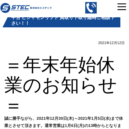
コ
株
ン
式
中古 ビシャモンリフト 買取り下取り随時ご相談下
テ
会
さい！！
ン
社
ツ
エ
へ
ス
2021年12月12日
ス
テ
キ
＝年末年始休
ッ
ッ
ク
プ
｜
業のお知らせ
中
古
の
＝
自
動
車
誠に勝手ながら、2021年12月30日(木)～2021年1月5日(水)まで休
整
業とさせて頂きます。通常営業は1月6日(月)の13時からとなりま
備