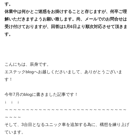
す。
機
休業中は何かとご迷惑をお掛けすることと存じますが、何卒ご理
器
解いただきますようお願い致します。尚、メールでのお問合せは
工
受け付けておりますが、回答は1月6日より順次対応させて頂きま
具
す。
の
専
門
店
こんにちは、辰身です。
エステックblogへお越しくださいまして、ありがとうございま
す！
今年7月のblogに書きました記事です！
↓ ↓ ↓
～～～～～～～～～～～～～～～～～～～～～～～～～～～～～
～～～～
そして、3台目となるユニック車を追加する為に、構想を練り上げ
ています。