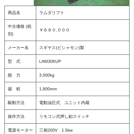
機
商品名
ラムダリフト
器
工
中古価格 (税
具
￥６８０,０００
別)
の
専
メーカー名
スギヤス(ビシャモン)製
門
店
型 式
LAM30KUP
能 力
3,000kg
揚 程
1,800mm
駆動方法
電動油圧式 ユニット内蔵
操作方法
リモコン式押し釦スイッチ
電源モーター
三相200V 1.5kw