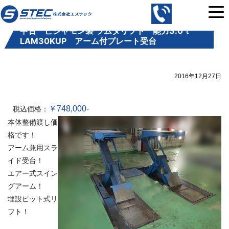
コ
株
ン
式
中古 ビシャモン製 ラムダリフト 能力3.0ｔ
テ
会
LAM30KUP アーム付プレート受台
ン
社
ツ
エ
へ
ス
2016年12月27日
ス
テ
キ
ッ
ッ
￥748,000-
税込価格：
ク
プ
本体整備渡し価
｜
格です！
中
アーム兼用スラ
古
イド受台！
の
エアー式スイン
自
グアーム！
動
埋設ピット式リ
車
フト！
整
備