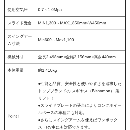
使用空気圧
0.7～1.0Mpa
スライド受台
MIN1,300～MAX1,850mm×W450mm
スイングアー
Min600～Max1,100
ム寸法
機械外寸
全長2,498mm×全幅2,156mm×高さ440mm
本体重量
約1,410kg
●性能と品質、安全性と使いやすさを追求した
トップブランドの スギヤス（Bishamon） 製
リフト！
●スライドプレートの受台によりロングホイー
ルベースの車種にも対応。
Point！
●さらにスイングアームを使えばワンボック
ス・RV車にも対応できます。