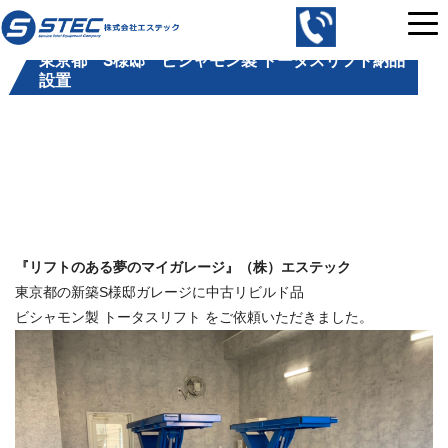
コ
株
ン
式
東京都 S様邸 ビシャモン製 トータスリフト納品
テ
会
設置
ン
社
ツ
エ
へ
ス
ス
テ
キ
ッ
ッ
ク
プ
｜
『リフトのある夢のマイガレージ』（株）エステック
中
東京都の新築S様邸ガレージに中古リビルド品
古
ビシャモン製 トータスリフト をご依頼いただきました。
の
自
動
車
整
備